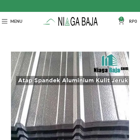
0
MENU
RP
0