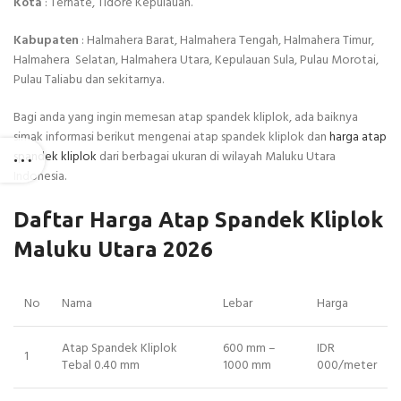
Kota
: Ternate, Tidore Kepulauan.
Kabupaten
: Halmahera Barat, Halmahera Tengah, Halmahera Timur,
Halmahera Selatan, Halmahera Utara, Kepulauan Sula, Pulau Morotai,
Pulau Taliabu dan sekitarnya.
Bagi anda yang ingin memesan atap spandek kliplok, ada baiknya
simak informasi berikut mengenai atap spandek kliplok dan
harga atap
spandek kliplok
dari berbagai ukuran di wilayah Maluku Utara
Indonesia.
Daftar Harga Atap Spandek Kliplok
Maluku Utara 2026
No
Nama
Lebar
Harga
Atap Spandek Kliplok
600 mm –
IDR
1
Tebal 0.40 mm
1000 mm
000/meter