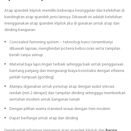
Atap spandek kliplok memiliki beberapa keunggulan dan kelebihan di
bandingkan atap spandek jenis lainnya. Dibawah ini adalah kelebihan
menggunakan atap spandek kliplok jika di gunakan untuk atap dan
dinding bangunan.
Concealed fastening system – teknologi kunci tersembunyi
dibawah lapisan, menghindari potensi kebocoran serta tampilan
bersih tanpa sekrup
Material baja lapis ringan terbaik sehingga baik untuk penggunaan
bantang panjang dan mengurangi biaya konstruksi dengan efisiensi
jumlah tumpuan (gording)
Mampu digunakan untuk penutup atap dengan sudut elevasi
rendah (min 2 derajat) dan tampilan dinding sehinggga memberikan
sentuhan modern untuk bangunan rumah
Dengan pilihan warna standard sesuai dengan tren modern
Dapat berfungsi untuk atap dan dinding
Demikianlah informasi mengenai atap spandek kliplok dan
harga