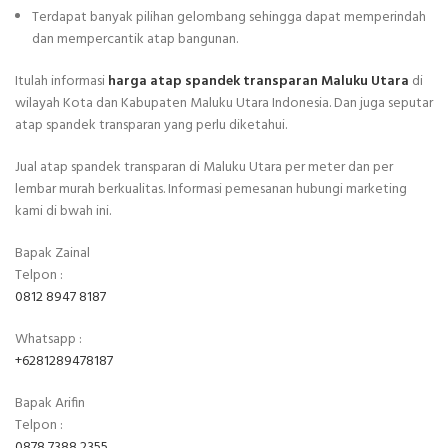
Terdapat banyak pilihan gelombang sehingga dapat memperindah
dan mempercantik atap bangunan.
Itulah informasi
harga atap spandek transparan Maluku Utara
di
wilayah Kota dan Kabupaten Maluku Utara Indonesia. Dan juga seputar
atap spandek transparan yang perlu diketahui.
Jual atap spandek transparan di Maluku Utara per meter dan per
lembar murah berkualitas. Informasi pemesanan hubungi marketing
kami di bwah ini.
Bapak Zainal
Telpon :
0812 8947 8187
Whatsapp :
+6281289478187
Bapak Arifin
Telpon :
0878 7388 2355