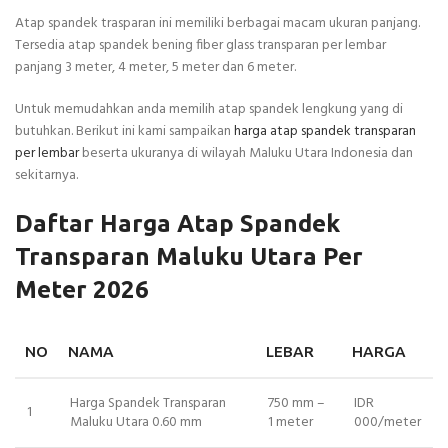
Atap spandek trasparan ini memiliki berbagai macam ukuran panjang.
Tersedia atap spandek bening fiber glass transparan per lembar
panjang 3 meter, 4 meter, 5 meter dan 6 meter.
Untuk memudahkan anda memilih atap spandek lengkung yang di
butuhkan. Berikut ini kami sampaikan
harga atap spandek transparan
per lembar
beserta ukuranya di wilayah Maluku Utara Indonesia dan
sekitarnya.
Daftar Harga Atap Spandek
Transparan Maluku Utara Per
Meter 2026
NO
NAMA
LEBAR
HARGA
Harga Spandek Transparan
750 mm –
IDR
1
Maluku Utara 0.60 mm
1 meter
000/meter