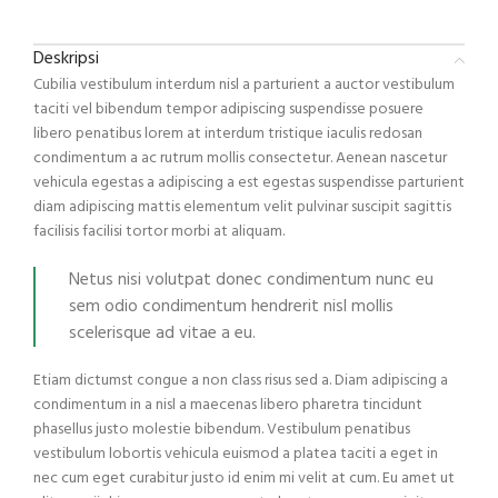
Deskripsi
Cubilia vestibulum interdum nisl a parturient a auctor vestibulum
taciti vel bibendum tempor adipiscing suspendisse posuere
libero penatibus lorem at interdum tristique iaculis redosan
condimentum a ac rutrum mollis consectetur. Aenean nascetur
vehicula egestas a adipiscing a est egestas suspendisse parturient
diam adipiscing mattis elementum velit pulvinar suscipit sagittis
facilisis facilisi tortor morbi at aliquam.
Netus nisi volutpat donec condimentum nunc eu
sem odio condimentum hendrerit nisl mollis
scelerisque ad vitae a eu.
Etiam dictumst congue a non class risus sed a. Diam adipiscing a
condimentum in a nisl a maecenas libero pharetra tincidunt
phasellus justo molestie bibendum. Vestibulum penatibus
vestibulum lobortis vehicula euismod a platea taciti a eget in
nec cum eget curabitur justo id enim mi velit at cum. Eu amet ut