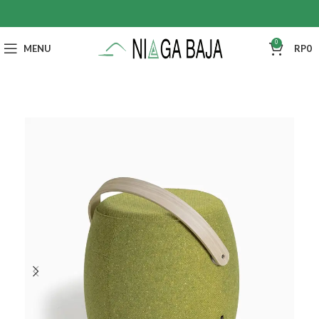
0
MENU
RP
0